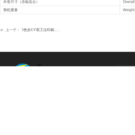
外形尺寸（含输送台）
Overal
整机重量
Weight
上一个：
5色全UV双工位印刷......
COPYRIGHT © 2009-2025. 温州宏阳机械有限公司