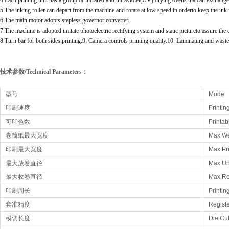
4.Each printing unit has a group of infrared and ultraviolet(UV) drying ovens thatcan exchange 
5.The inking roller can depart from the machine and rotate at low speed in orderto keep the ink
6.The main motor adopts stepless governor converter.
7.The machine is adopted imitate photoelectric rectifying system and static pictureto assure the q
8.Turn bar for both sides printing.9. Camera controls printing quality.10. Laminating and waste
技术参数/Technical Parameters：
型号
Mode
印刷速度
Printi
可印色数
Printab
卷筒纸最大宽度
Max We
印刷最大宽度
Max Pri
最大放卷直径
Max Un
最大收卷直径
Max Re
印刷周长
Printin
套准精度
Registe
模切长度
Die Cut